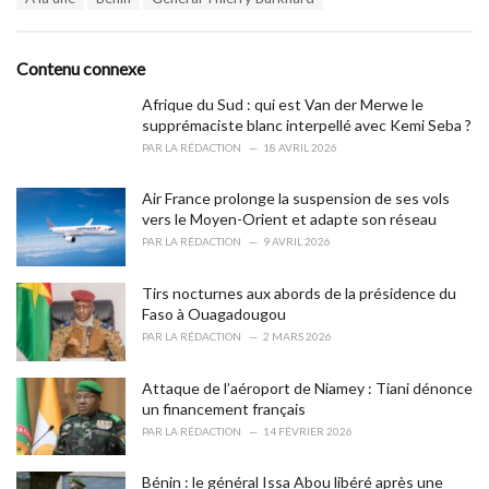
a
e
g
g
s
o
Contenu connexe
:
r
i
Afrique du Sud : qui est Van der Merwe le
e
supprémaciste blanc interpellé avec Kemi Seba ?
s
PAR
LA RÉDACTION
18 AVRIL 2026
:
Air France prolonge la suspension de ses vols
vers le Moyen-Orient et adapte son réseau
PAR
LA RÉDACTION
9 AVRIL 2026
Tirs nocturnes aux abords de la présidence du
Faso à Ouagadougou
PAR
LA RÉDACTION
2 MARS 2026
Attaque de l’aéroport de Niamey : Tiani dénonce
un financement français
PAR
LA RÉDACTION
14 FÉVRIER 2026
Bénin : le général Issa Abou libéré après une