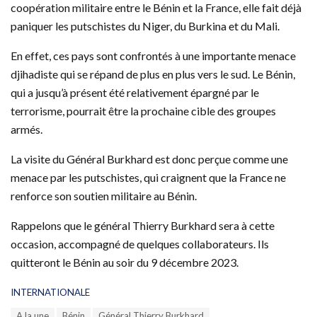
coopération militaire entre le Bénin et la France, elle fait déjà
paniquer les putschistes du Niger, du Burkina et du Mali.
En effet, ces pays sont confrontés à une importante menace
djihadiste qui se répand de plus en plus vers le sud. Le Bénin,
qui a jusqu’à présent été relativement épargné par le
terrorisme, pourrait être la prochaine cible des groupes
armés.
La visite du Général Burkhard est donc perçue comme une
menace par les putschistes, qui craignent que la France ne
renforce son soutien militaire au Bénin.
Rappelons que le général Thierry Burkhard sera à cette
occasion, accompagné de quelques collaborateurs. Ils
quitteront le Bénin au soir du 9 décembre 2023.
C
INTERNATIONALE
a
T
A la une
Bénin
Général Thierry Burkhard
t