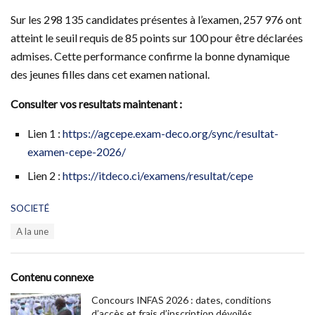
Sur les 298 135 candidates présentes à l’examen, 257 976 ont
atteint le seuil requis de 85 points sur 100 pour être déclarées
admises. Cette performance confirme la bonne dynamique
des jeunes filles dans cet examen national.
Consulter vos resultats maintenant :
Lien 1 :
https://agcepe.exam-deco.org/sync/resultat-
examen-cepe-2026/
Lien 2 :
https://itdeco.ci/examens/resultat/cepe
C
SOCIETÉ
a
T
A la une
t
a
e
g
g
s
o
Contenu connexe
:
r
i
Concours INFAS 2026 : dates, conditions
e
d’accès et frais d’inscription dévoilés