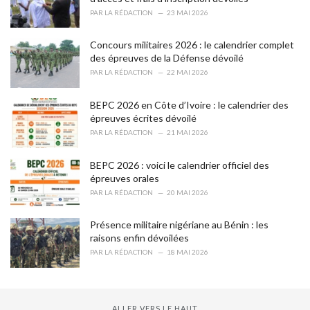
s
PAR
LA RÉDACTION
23 MAI 2026
:
Concours militaires 2026 : le calendrier complet
des épreuves de la Défense dévoilé
PAR
LA RÉDACTION
22 MAI 2026
BEPC 2026 en Côte d’Ivoire : le calendrier des
épreuves écrites dévoilé
PAR
LA RÉDACTION
21 MAI 2026
BEPC 2026 : voici le calendrier officiel des
épreuves orales
PAR
LA RÉDACTION
20 MAI 2026
Présence militaire nigériane au Bénin : les
raisons enfin dévoilées
PAR
LA RÉDACTION
18 MAI 2026
ALLER VERS LE HAUT