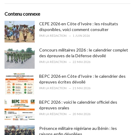
e
g
g
s
o
Contenu connexe
:
r
i
CEPE 2026 en Côte d’Ivoire : les résultats
e
disponibles, voici comment consulter
s
PAR
LA RÉDACTION
1 JUIN 2026
:
Concours militaires 2026 : le calendrier complet
des épreuves de la Défense dévoilé
PAR
LA RÉDACTION
22 MAI 2026
BEPC 2026 en Côte d’Ivoire : le calendrier des
épreuves écrites dévoilé
PAR
LA RÉDACTION
21 MAI 2026
BEPC 2026 : voici le calendrier officiel des
épreuves orales
PAR
LA RÉDACTION
20 MAI 2026
Présence militaire nigériane au Bénin : les
raisons enfin dévoilées