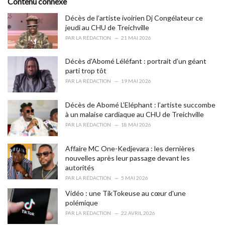
Contenu connexe
g
o
Décès de l’artiste ivoirien Dj Congélateur ce
r
jeudi au CHU de Treichville
i
PAR
LA RÉDACTION
21 MAI 2026
e
s
Décès d'Abomé Léléfant : portrait d’un géant
:
parti trop tôt
PAR
LA RÉDACTION
19 MAI 2026
Décès de Abomé L’Eléphant : l’artiste succombe
à un malaise cardiaque au CHU de Treichville
PAR
LA RÉDACTION
18 MAI 2026
Affaire MC One-Kedjevara : les dernières
nouvelles après leur passage devant les
autorités
PAR
LA RÉDACTION
5 MAI 2026
Vidéo : une TikTokeuse au cœur d'une
polémique
PAR
LA RÉDACTION
22 AVRIL 2026