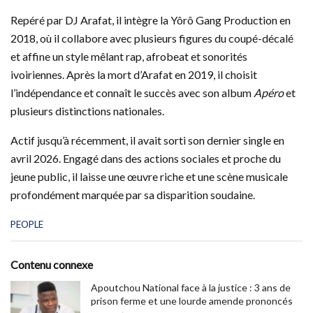
Repéré par DJ Arafat, il intègre la Yôrô Gang Production en
2018, où il collabore avec plusieurs figures du coupé-décalé
et affine un style mêlant rap, afrobeat et sonorités
ivoiriennes. Après la mort d’Arafat en 2019, il choisit
l’indépendance et connaît le succès avec son album
Apéro
et
plusieurs distinctions nationales.
Actif jusqu’à récemment, il avait sorti son dernier single en
avril 2026. Engagé dans des actions sociales et proche du
jeune public, il laisse une œuvre riche et une scène musicale
profondément marquée par sa disparition soudaine.
C
PEOPLE
a
t
e
Contenu connexe
g
o
Apoutchou National face à la justice : 3 ans de
r
prison ferme et une lourde amende prononcés
i