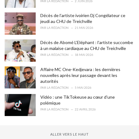
PAR
LA RÉDACTION
2 JUIN 2026
e
s
Décès de l’artiste ivoirien Dj Congélateur ce
:
jeudi au CHU de Treichville
PAR
LA RÉDACTION
21 MAI 2026
Décès de Abomé L’Eléphant : l’artiste succombe
à un malaise cardiaque au CHU de Treichville
PAR
LA RÉDACTION
18 MAI 2026
Affaire MC One-Kedjevara : les dernières
nouvelles après leur passage devant les
autorités
PAR
LA RÉDACTION
5 MAI 2026
Vidéo : une TikTokeuse au cœur d'une
polémique
PAR
LA RÉDACTION
22 AVRIL 2026
ALLER VERS LE HAUT