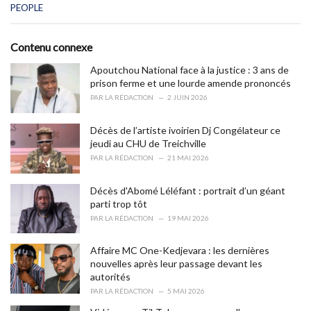
C
PEOPLE
a
t
e
Contenu connexe
g
o
Apoutchou National face à la justice : 3 ans de
r
prison ferme et une lourde amende prononcés
i
PAR
LA RÉDACTION
2 JUIN 2026
e
s
Décès de l’artiste ivoirien Dj Congélateur ce
:
jeudi au CHU de Treichville
PAR
LA RÉDACTION
21 MAI 2026
Décès d'Abomé Léléfant : portrait d’un géant
parti trop tôt
PAR
LA RÉDACTION
19 MAI 2026
Affaire MC One-Kedjevara : les dernières
nouvelles après leur passage devant les
autorités
PAR
LA RÉDACTION
5 MAI 2026