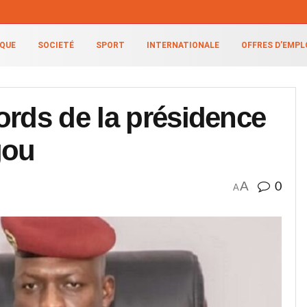
IQUE
SOCIETÉ
SPORT
INTERNATIONALE
OFFRES D’EMPL
ords de la présidence
gou
A
0
A