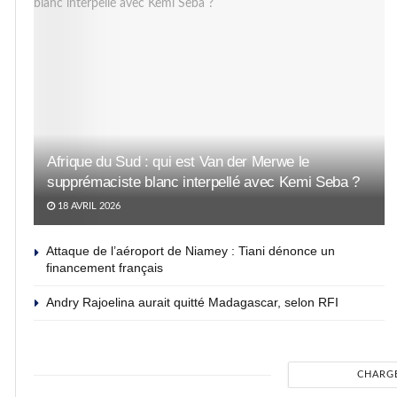
Afrique du Sud : qui est Van der Merwe le
supprémaciste blanc interpellé avec Kemi Seba ?
18 AVRIL 2026
Attaque de l’aéroport de Niamey : Tiani dénonce un
financement français
Andry Rajoelina aurait quitté Madagascar, selon RFI
CHARG