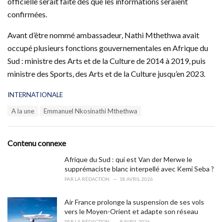
officielle serait faite dès que les informations seraient
confirmées.
Avant d’être nommé ambassadeur, Nathi Mthethwa avait
occupé plusieurs fonctions gouvernementales en Afrique du
Sud : ministre des Arts et de la Culture de 2014 à 2019, puis
ministre des Sports, des Arts et de la Culture jusqu’en 2023.
C
INTERNATIONALE
a
T
A la une
Emmanuel Nkosinathi Mthethwa
t
a
e
g
g
s
o
Contenu connexe
:
r
i
Afrique du Sud : qui est Van der Merwe le
e
supprémaciste blanc interpellé avec Kemi Seba ?
s
PAR
LA RÉDACTION
18 AVRIL 2026
:
Air France prolonge la suspension de ses vols
vers le Moyen-Orient et adapte son réseau
PAR
LA RÉDACTION
9 AVRIL 2026