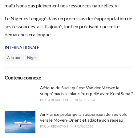
maîtrisons pas pleinement nos ressources naturelles. »
Le Niger est engagé dans un processus de réappropriation de
ses ressources, a-t-il ajouté, tout en précisant que cette
démarche sera longue.
C
INTERNATIONALE
a
T
A la une
Niger
t
a
e
g
g
s
o
Contenu connexe
:
r
i
Afrique du Sud : qui est Van der Merwe le
e
supprémaciste blanc interpellé avec Kemi Seba ?
s
PAR
LA RÉDACTION
18 AVRIL 2026
:
Air France prolonge la suspension de ses vols
vers le Moyen-Orient et adapte son réseau
PAR
LA RÉDACTION
9 AVRIL 2026