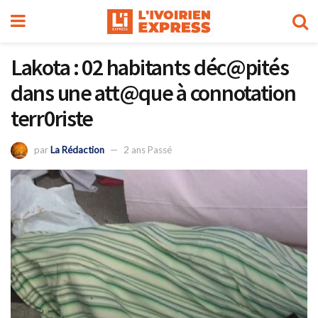
Lakota : 02 habitants déc@pités
dans une att@que à connotation
terr0riste
par
La Rédaction
2 ans Passé