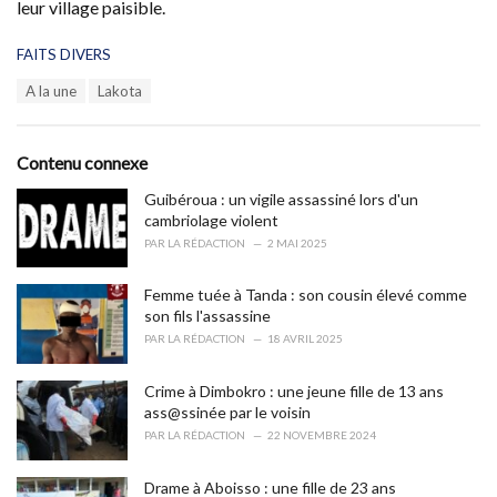
leur village paisible.
C
FAITS DIVERS
a
T
A la une
Lakota
t
a
e
g
g
s
o
Contenu connexe
:
r
i
Guibéroua : un vigile assassiné lors d'un
e
cambriolage violent
s
PAR
LA RÉDACTION
2 MAI 2025
:
Femme tuée à Tanda : son cousin élevé comme
son fils l'assassine
PAR
LA RÉDACTION
18 AVRIL 2025
Crime à Dimbokro : une jeune fille de 13 ans
ass@ssinée par le voisin
PAR
LA RÉDACTION
22 NOVEMBRE 2024
Drame à Aboisso : une fille de 23 ans