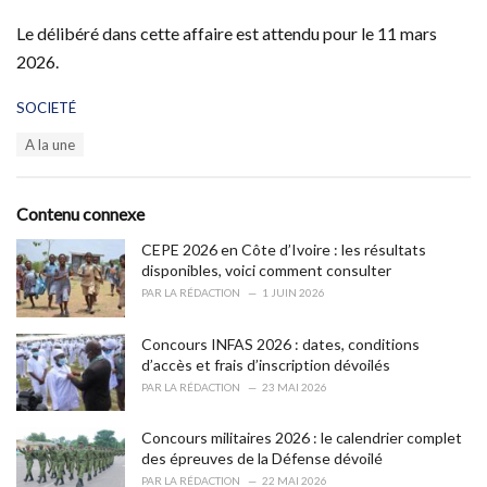
Le délibéré dans cette affaire est attendu pour le 11 mars
2026.
C
SOCIETÉ
a
T
A la une
t
a
e
g
g
s
o
Contenu connexe
:
r
i
CEPE 2026 en Côte d’Ivoire : les résultats
e
disponibles, voici comment consulter
s
PAR
LA RÉDACTION
1 JUIN 2026
:
Concours INFAS 2026 : dates, conditions
d’accès et frais d’inscription dévoilés
PAR
LA RÉDACTION
23 MAI 2026
Concours militaires 2026 : le calendrier complet
des épreuves de la Défense dévoilé
PAR
LA RÉDACTION
22 MAI 2026