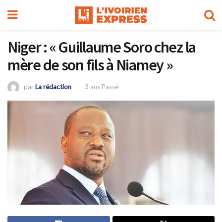
Niger : « Guillaume Soro chez la
mère de son fils à Niamey »
par
La rédaction
3 ans Passé