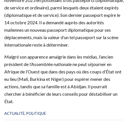
novembre 2023 en possédant trois passeports (diplomatique,
de service et ordinaire), parmi lesquels deux étaient expirés
(diplomatique et de service). Son dernier passeport expire le
14 octobre 2024. Il a demandé auprès des autorités
maliennes un nouveau passeport diplomatique pour ses
déplacements, mais la valeur d’un tel passeport sur la scène
internationale reste à déterminer.
Malgré son apparence amaigrie dans les médias, l’ancien
président de l’Assemblée nationale ne peut séjourner en
Afrique de l’Ouest que dans des pays où des coups d’État ont
eu lieu (Mali, Burkina et Niger) pour espérer mener des
actions, tandis que sa famille est à Abidjan. Il pourrait
chercher à bénéficier de leurs conseils pour déstabiliser un
État.
C
ACTUALITÉ
,
POLITIQUE
a
t