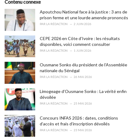
e
Contenu connexe
g
o
Apoutchou National face à la justice : 3 ans de
r
prison ferme et une lourde amende prononcés
i
PAR
LA RÉDACTION
2 JUIN 2026
e
s
CEPE 2026 en Côte d’Ivoire : les résultats
:
disponibles, voici comment consulter
PAR
LA RÉDACTION
1 JUIN 2026
Ousmane Sonko élu président de l’Assemblée
nationale du Sénégal
PAR
LA RÉDACTION
26 MAI 2026
Limogeage d’Ousmane Sonko : La vérité enfin
dévoilée
PAR
LA RÉDACTION
25 MAI 2026
Concours INFAS 2026 : dates, conditions
d’accès et frais d’inscription dévoilés
PAR
LA RÉDACTION
23 MAI 2026