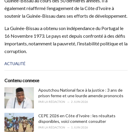
Guinée-Bissau au cours des 50 dernières années. Il a
également réaffirmé l’engagement de la Côte d’Ivoire à
soutenir la Guinée-Bissau dans ses efforts de développement.
La Guinée-Bissau a obtenu son indépendance du Portugal le
16 Novembre 1973. Le pays est depuis confronté à des défis
importants, notamment la pauvreté, l’instabilité politique et la
corruption.
C
ACTUALITÉ
a
t
e
Contenu connexe
g
o
Apoutchou National face à la justice : 3 ans de
r
prison ferme et une lourde amende prononcés
i
PAR
LA RÉDACTION
2 JUIN 2026
e
s
CEPE 2026 en Côte d’Ivoire : les résultats
:
disponibles, voici comment consulter
PAR
LA RÉDACTION
1 JUIN 2026