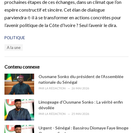
prochaines étapes de ces échanges, dans un climat que l’on
espère constructif et sincère. Cet élan de dialogue
parviendra-t-il à se transformer en actions concrètes pour
l’avenir politique de la Côte d’Ivoire ? Seul l’avenir le dira.
C
POLITIQUE
a
T
A la une
t
a
e
g
g
s
o
Contenu connexe
:
r
i
Ousmane Sonko élu président de l’Assemblée
e
nationale du Sénégal
s
PAR
LA RÉDACTION
26 MAI 2026
:
Limogeage d’Ousmane Sonko : La vérité enfin
dévoilée
PAR
LA RÉDACTION
25 MAI 2026
Urgent - Sénégal : Bassirou Diomaye Faye limoge