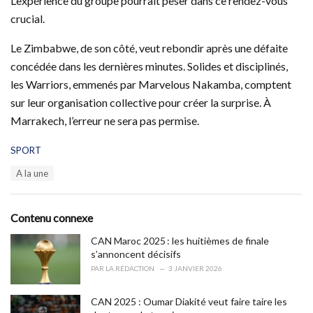
L’expérience du groupe pourrait peser dans ce rendez-vous
crucial.
Le Zimbabwe, de son côté, veut rebondir après une défaite
concédée dans les dernières minutes. Solides et disciplinés,
les Warriors, emmenés par Marvelous Nakamba, comptent
sur leur organisation collective pour créer la surprise. À
Marrakech, l’erreur ne sera pas permise.
C
SPORT
a
T
A la une
t
a
e
g
g
s
o
Contenu connexe
:
r
i
CAN Maroc 2025 : les huitièmes de finale
e
s’annoncent décisifs
s
PAR
LA RÉDACTION
3 JANVIER 2026
:
CAN 2025 : Oumar Diakité veut faire taire les