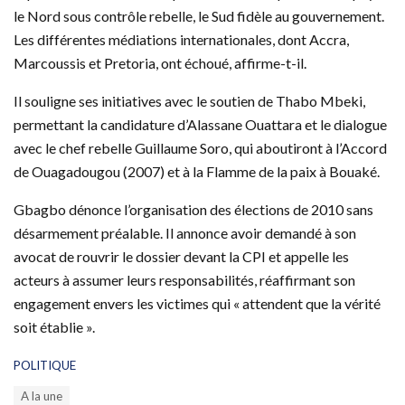
le Nord sous contrôle rebelle, le Sud fidèle au gouvernement.
Les différentes médiations internationales, dont Accra,
Marcoussis et Pretoria, ont échoué, affirme-t-il.
Il souligne ses initiatives avec le soutien de Thabo Mbeki,
permettant la candidature d’Alassane Ouattara et le dialogue
avec le chef rebelle Guillaume Soro, qui aboutiront à l’Accord
de Ouagadougou (2007) et à la Flamme de la paix à Bouaké.
Gbagbo dénonce l’organisation des élections de 2010 sans
désarmement préalable. Il annonce avoir demandé à son
avocat de rouvrir le dossier devant la CPI et appelle les
acteurs à assumer leurs responsabilités, réaffirmant son
engagement envers les victimes qui « attendent que la vérité
soit établie ».
C
POLITIQUE
a
T
A la une
t