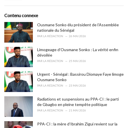
a
e
g
g
s
o
Contenu connexe
:
r
i
Ousmane Sonko élu président de l’Assemblée
e
nationale du Sénégal
s
PAR
LA RÉDACTION
26 MAI 2026
:
Limogeage d’Ousmane Sonko : La vérité enfin
dévoilée
PAR
LA RÉDACTION
25 MAI 2026
Urgent - Sénégal : Bassirou Diomaye Faye limoge
Ousmane Sonko
PAR
LA RÉDACTION
23 MAI 2026
Radiations et suspensions au PPA-CI : le parti
de Gbagbo en pleine tempête politique
PAR
LA RÉDACTION
21 MAI 2026
PPA-CI : la mère d’Ibrahim Zigui revient sur la