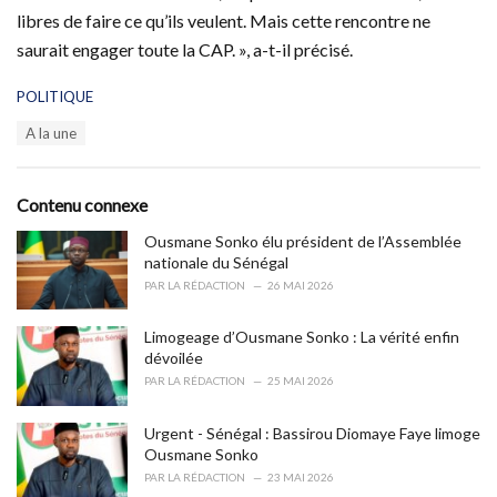
libres de faire ce qu’ils veulent. Mais cette rencontre ne
saurait engager toute la CAP. », a-t-il précisé.
C
POLITIQUE
a
T
A la une
t
a
e
g
g
s
o
Contenu connexe
:
r
i
Ousmane Sonko élu président de l’Assemblée
e
nationale du Sénégal
s
PAR
LA RÉDACTION
26 MAI 2026
:
Limogeage d’Ousmane Sonko : La vérité enfin
dévoilée
PAR
LA RÉDACTION
25 MAI 2026
Urgent - Sénégal : Bassirou Diomaye Faye limoge
Ousmane Sonko
PAR
LA RÉDACTION
23 MAI 2026