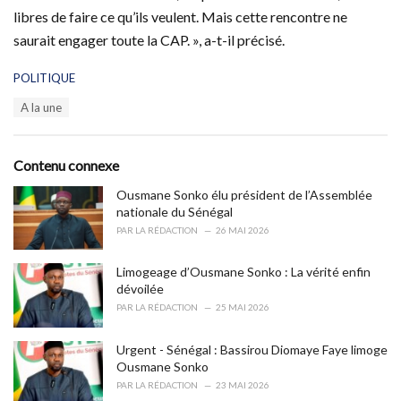
libres de faire ce qu’ils veulent. Mais cette rencontre ne
saurait engager toute la CAP. », a-t-il précisé.
C
POLITIQUE
a
T
A la une
t
a
e
g
g
s
o
Contenu connexe
:
r
i
Ousmane Sonko élu président de l’Assemblée
e
nationale du Sénégal
s
PAR
LA RÉDACTION
26 MAI 2026
:
Limogeage d’Ousmane Sonko : La vérité enfin
dévoilée
PAR
LA RÉDACTION
25 MAI 2026
Urgent - Sénégal : Bassirou Diomaye Faye limoge
Ousmane Sonko
PAR
LA RÉDACTION
23 MAI 2026