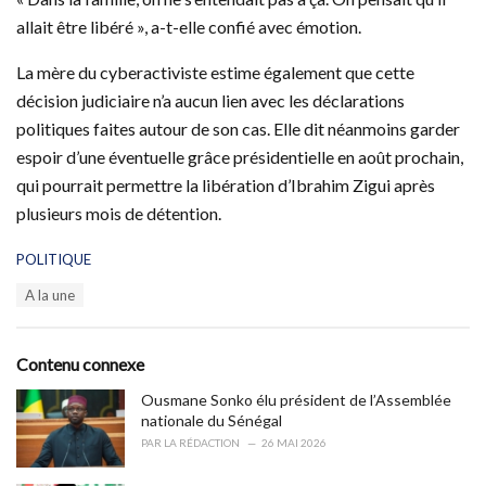
allait être libéré », a-t-elle confié avec émotion.
La mère du cyberactiviste estime également que cette
décision judiciaire n’a aucun lien avec les déclarations
politiques faites autour de son cas. Elle dit néanmoins garder
espoir d’une éventuelle grâce présidentielle en août prochain,
qui pourrait permettre la libération d’Ibrahim Zigui après
plusieurs mois de détention.
C
POLITIQUE
a
T
A la une
t
a
e
g
g
s
o
Contenu connexe
:
r
i
Ousmane Sonko élu président de l’Assemblée
e
nationale du Sénégal
s
PAR
LA RÉDACTION
26 MAI 2026
: