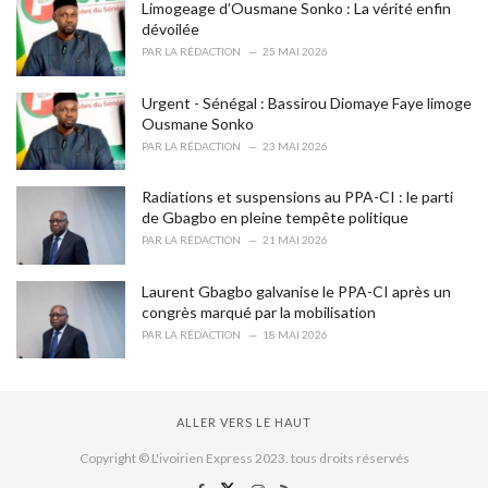
Limogeage d’Ousmane Sonko : La vérité enfin
dévoilée
PAR
LA RÉDACTION
25 MAI 2026
Urgent - Sénégal : Bassirou Diomaye Faye limoge
Ousmane Sonko
PAR
LA RÉDACTION
23 MAI 2026
Radiations et suspensions au PPA-CI : le parti
de Gbagbo en pleine tempête politique
PAR
LA RÉDACTION
21 MAI 2026
Laurent Gbagbo galvanise le PPA-CI après un
congrès marqué par la mobilisation
PAR
LA RÉDACTION
18 MAI 2026
ALLER VERS LE HAUT
Copyright © L'ivoirien Express 2023. tous droits réservés