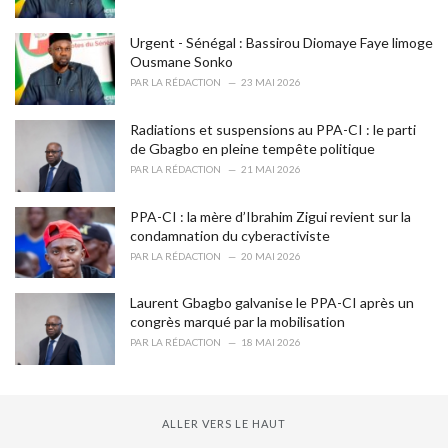
:
Urgent - Sénégal : Bassirou Diomaye Faye limoge
Ousmane Sonko
PAR
LA RÉDACTION
23 MAI 2026
Radiations et suspensions au PPA-CI : le parti
de Gbagbo en pleine tempête politique
PAR
LA RÉDACTION
21 MAI 2026
PPA-CI : la mère d’Ibrahim Zigui revient sur la
condamnation du cyberactiviste
PAR
LA RÉDACTION
20 MAI 2026
Laurent Gbagbo galvanise le PPA-CI après un
congrès marqué par la mobilisation
PAR
LA RÉDACTION
18 MAI 2026
ALLER VERS LE HAUT