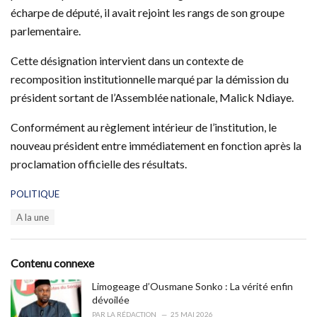
écharpe de député, il avait rejoint les rangs de son groupe
parlementaire.
Cette désignation intervient dans un contexte de
recomposition institutionnelle marqué par la démission du
président sortant de l’Assemblée nationale, Malick Ndiaye.
Conformément au règlement intérieur de l’institution, le
nouveau président entre immédiatement en fonction après la
proclamation officielle des résultats.
C
POLITIQUE
a
T
A la une
t
a
e
g
g
s
o
Contenu connexe
:
r
i
Limogeage d’Ousmane Sonko : La vérité enfin
e
dévoilée
s
PAR
LA RÉDACTION
25 MAI 2026