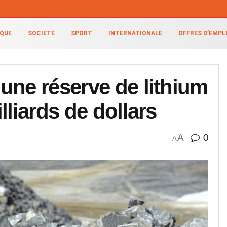
IQUE
SOCIETÉ
SPORT
INTERNATIONALE
OFFRES D’EMPL
une réserve de lithium
lliards de dollars
A
0
A