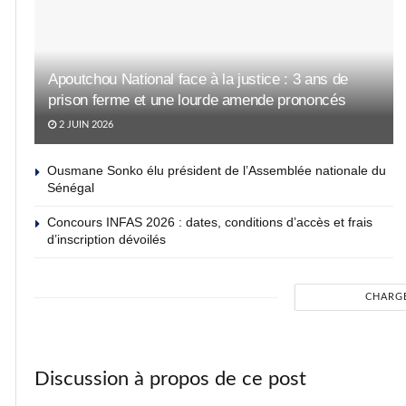
Apoutchou National face à la justice : 3 ans de
prison ferme et une lourde amende prononcés
2 JUIN 2026
Ousmane Sonko élu président de l’Assemblée nationale du
Sénégal
Concours INFAS 2026 : dates, conditions d’accès et frais
d’inscription dévoilés
CHARG
Discussion à propos de ce post