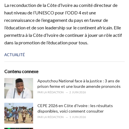
La reconduction de la Côte d’Ivoire au comité directeur de
haut niveau de l’UNESCO pour l’ODD 4 est une
reconnaissance de l’engagement du pays en faveur de
l’éducation et de son leadership sur le continent africain. Elle
permettra à la Côte d’Ivoire de continuer à jouer un rôle actif
dans la promotion de l’éducation pour tous.
C
ACTUALITÉ
a
t
e
Contenu connexe
g
o
Apoutchou National face à la justice : 3 ans de
r
prison ferme et une lourde amende prononcés
i
PAR
LA RÉDACTION
2 JUIN 2026
e
s
CEPE 2026 en Côte d’Ivoire : les résultats
:
disponibles, voici comment consulter
PAR
LA RÉDACTION
1 JUIN 2026