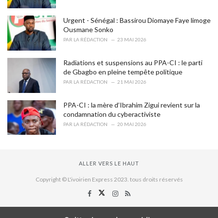
Urgent - Sénégal : Bassirou Diomaye Faye limoge
Ousmane Sonko
PAR
LA RÉDACTION
23 MAI 2026
Radiations et suspensions au PPA-CI : le parti
de Gbagbo en pleine tempête politique
PAR
LA RÉDACTION
21 MAI 2026
PPA-CI : la mère d’Ibrahim Zigui revient sur la
condamnation du cyberactiviste
PAR
LA RÉDACTION
20 MAI 2026
ALLER VERS LE HAUT
Copyright © L'ivoirien Express 2023. tous droits réservés