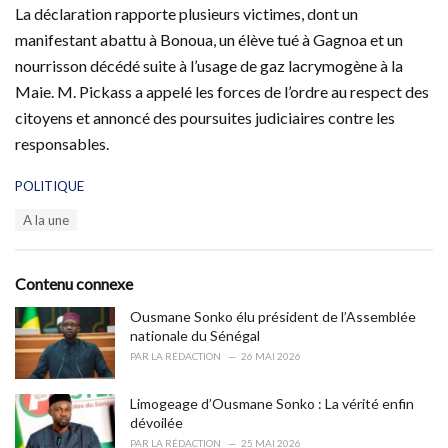
La déclaration rapporte plusieurs victimes, dont un
manifestant abattu à Bonoua, un élève tué à Gagnoa et un
nourrisson décédé suite à l’usage de gaz lacrymogène à la
Maie. M. Pickass a appelé les forces de l’ordre au respect des
citoyens et annoncé des poursuites judiciaires contre les
responsables.
C
POLITIQUE
a
T
A la une
t
a
e
g
g
s
o
Contenu connexe
:
r
i
Ousmane Sonko élu président de l’Assemblée
e
nationale du Sénégal
s
PAR
LA RÉDACTION
26 MAI 2026
:
Limogeage d’Ousmane Sonko : La vérité enfin
dévoilée
PAR
LA RÉDACTION
25 MAI 2026