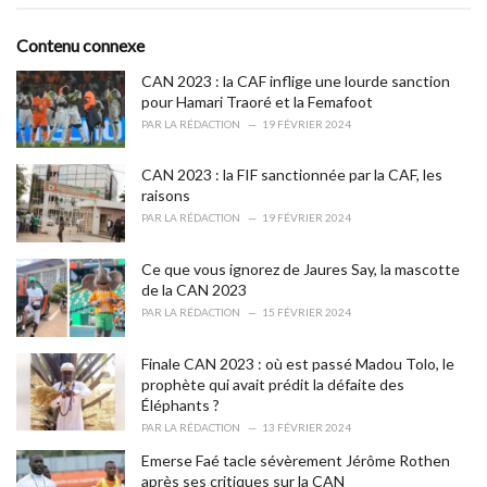
g
g
s
o
Contenu connexe
:
r
i
CAN 2023 : la CAF inflige une lourde sanction
e
pour Hamari Traoré et la Femafoot
s
PAR
LA RÉDACTION
19 FÉVRIER 2024
:
CAN 2023 : la FIF sanctionnée par la CAF, les
raisons
PAR
LA RÉDACTION
19 FÉVRIER 2024
Ce que vous ignorez de Jaures Say, la mascotte
de la CAN 2023
PAR
LA RÉDACTION
15 FÉVRIER 2024
Finale CAN 2023 : où est passé Madou Tolo, le
prophète qui avait prédit la défaite des
Éléphants ?
PAR
LA RÉDACTION
13 FÉVRIER 2024
Emerse Faé tacle sévèrement Jérôme Rothen
après ses critiques sur la CAN