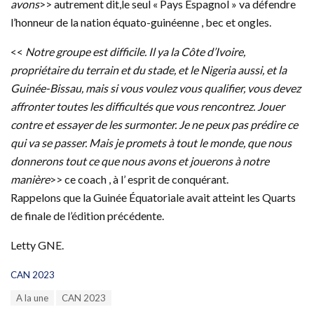
avons
>> autrement dit,le seul « Pays Espagnol » va défendre
l’honneur de la nation équato-guinéenne , bec et ongles.
<<
Notre groupe est difficile. Il ya la Côte d’Ivoire,
propriétaire du terrain et du stade, et le Nigeria aussi, et la
Guinée-Bissau, mais si vous voulez vous qualifier, vous devez
affronter toutes les difficultés que vous rencontrez. Jouer
contre et essayer de les surmonter. Je ne peux pas prédire ce
qui va se passer. Mais je promets à tout le monde, que nous
donnerons tout ce que nous avons et jouerons à notre
manière
>> ce coach , à l’ esprit de conquérant.
Rappelons que la Guinée Équatoriale avait atteint les Quarts
de finale de l’édition précédente.
Letty GNE.
C
CAN 2023
a
T
A la une
CAN 2023
t
a
e