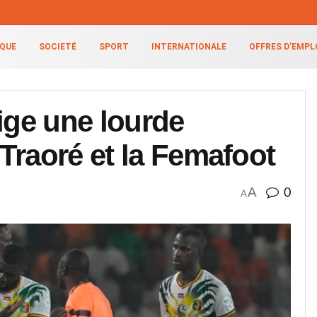
IQUE
SOCIETÉ
SPORT
INTERNATIONALE
OFFRES D’EMPL
ige une lourde
Traoré et la Femafoot
A
0
A