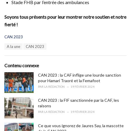
Stade FHB par l’entrée des ambulances
Soyons tous présents pour leur montrer notre soutien et notre
fierté !
C
CAN 2023
a
T
A la une
CAN 2023
t
a
e
g
g
s
o
Contenu connexe
:
r
i
CAN 2023 : la CAF inflige une lourde sanction
e
pour Hamari Traoré et la Femafoot
s
PAR
LA RÉDACTION
19 FÉVRIER 2024
:
CAN 2023 : la FIF sanctionnée par la CAF, les
raisons
PAR
LA RÉDACTION
19 FÉVRIER 2024
Ce que vous ignorez de Jaures Say, la mascotte