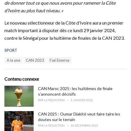
de donner tout ce que nous avons pour ramener la Côte
d’Ivoire au plus haut niveau. »
Le nouveau sélectionneur de la Côte d’Ivoire aura un premier
match important à disputer dès ce lundi 29 janvier 2024,
contre le Sénégal pour la huitième de finales de la CAN 2023.
C
SPORT
a
T
A la une
CAN 2023
Faé Emerse
t
a
e
g
g
s
o
Contenu connexe
:
r
i
CAN Maroc 2025 : les huitièmes de finale
e
s’annoncent décisifs
s
PAR
LA RÉDACTION
3 JANVIER 2026
:
CAN 2025 : Oumar Diakité veut faire taire les
doutes sur le terrain
PAR
LA RÉDACTION
30 DÉCEMBRE 2025