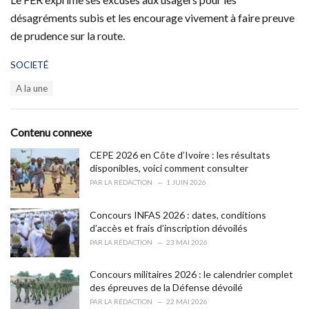
désagréments subis et les encourage vivement à faire preuve
de prudence sur la route.
C
SOCIETÉ
a
T
A la une
t
a
e
g
g
s
o
Contenu connexe
:
r
i
CEPE 2026 en Côte d’Ivoire : les résultats
e
disponibles, voici comment consulter
s
PAR
LA RÉDACTION
1 JUIN 2026
:
Concours INFAS 2026 : dates, conditions
d’accès et frais d’inscription dévoilés
PAR
LA RÉDACTION
23 MAI 2026
Concours militaires 2026 : le calendrier complet
des épreuves de la Défense dévoilé
PAR
LA RÉDACTION
22 MAI 2026