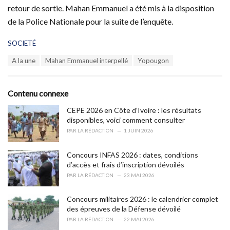
retour de sortie. Mahan Emmanuel a été mis à la disposition
de la Police Nationale pour la suite de l’enquête.
C
SOCIETÉ
a
T
A la une
Mahan Emmanuel interpellé
Yopougon
t
a
e
g
g
s
o
Contenu connexe
:
r
i
CEPE 2026 en Côte d’Ivoire : les résultats
e
disponibles, voici comment consulter
s
PAR
LA RÉDACTION
1 JUIN 2026
:
Concours INFAS 2026 : dates, conditions
d’accès et frais d’inscription dévoilés
PAR
LA RÉDACTION
23 MAI 2026
Concours militaires 2026 : le calendrier complet
des épreuves de la Défense dévoilé
PAR
LA RÉDACTION
22 MAI 2026