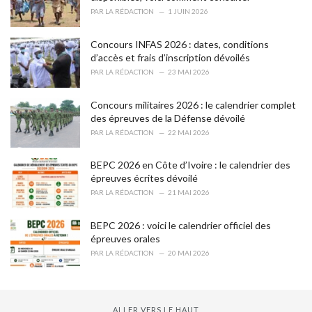
s
PAR
LA RÉDACTION
1 JUIN 2026
:
Concours INFAS 2026 : dates, conditions
d’accès et frais d’inscription dévoilés
PAR
LA RÉDACTION
23 MAI 2026
Concours militaires 2026 : le calendrier complet
des épreuves de la Défense dévoilé
PAR
LA RÉDACTION
22 MAI 2026
BEPC 2026 en Côte d’Ivoire : le calendrier des
épreuves écrites dévoilé
PAR
LA RÉDACTION
21 MAI 2026
BEPC 2026 : voici le calendrier officiel des
épreuves orales
PAR
LA RÉDACTION
20 MAI 2026
ALLER VERS LE HAUT