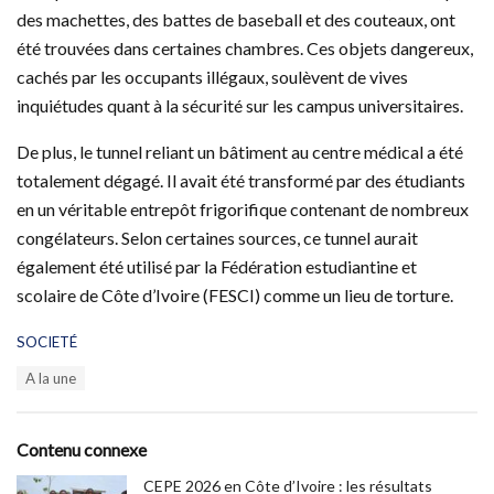
des machettes, des battes de baseball et des couteaux, ont
été trouvées dans certaines chambres. Ces objets dangereux,
cachés par les occupants illégaux, soulèvent de vives
inquiétudes quant à la sécurité sur les campus universitaires.
De plus, le tunnel reliant un bâtiment au centre médical a été
totalement dégagé. Il avait été transformé par des étudiants
en un véritable entrepôt frigorifique contenant de nombreux
congélateurs. Selon certaines sources, ce tunnel aurait
également été utilisé par la Fédération estudiantine et
scolaire de Côte d’Ivoire (FESCI) comme un lieu de torture.
C
SOCIETÉ
a
T
A la une
t
a
e
g
g
s
o
Contenu connexe
:
r
i
CEPE 2026 en Côte d’Ivoire : les résultats