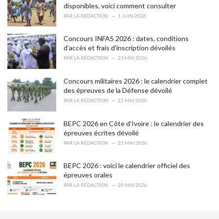
e
disponibles, voici comment consulter
s
PAR
LA RÉDACTION
1 JUIN 2026
:
Concours INFAS 2026 : dates, conditions
d’accès et frais d’inscription dévoilés
PAR
LA RÉDACTION
23 MAI 2026
Concours militaires 2026 : le calendrier complet
des épreuves de la Défense dévoilé
PAR
LA RÉDACTION
22 MAI 2026
BEPC 2026 en Côte d’Ivoire : le calendrier des
épreuves écrites dévoilé
PAR
LA RÉDACTION
21 MAI 2026
BEPC 2026 : voici le calendrier officiel des
épreuves orales
PAR
LA RÉDACTION
20 MAI 2026