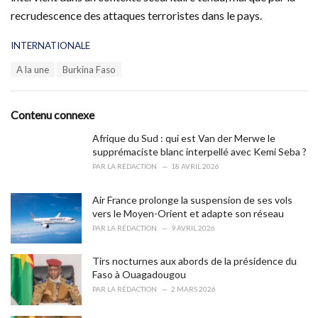
recrudescence des attaques terroristes dans le pays.
C
INTERNATIONALE
a
T
A la une
Burkina Faso
t
a
e
g
g
s
o
Contenu connexe
:
r
i
Afrique du Sud : qui est Van der Merwe le
e
supprémaciste blanc interpellé avec Kemi Seba ?
s
PAR
LA RÉDACTION
18 AVRIL 2026
:
Air France prolonge la suspension de ses vols
vers le Moyen-Orient et adapte son réseau
PAR
LA RÉDACTION
9 AVRIL 2026
Tirs nocturnes aux abords de la présidence du
Faso à Ouagadougou
PAR
LA RÉDACTION
2 MARS 2026