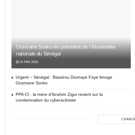
Ousmane Sonko élu président de l’Assemblée
nationale du Sénégal
26 MAI 2026
Urgent – Sénégal : Bassirou Diomaye Faye limoge
Ousmane Sonko
PPA-CI : la mère d’Ibrahim Zigui revient sur la
condamnation du cyberactiviste
CHARG