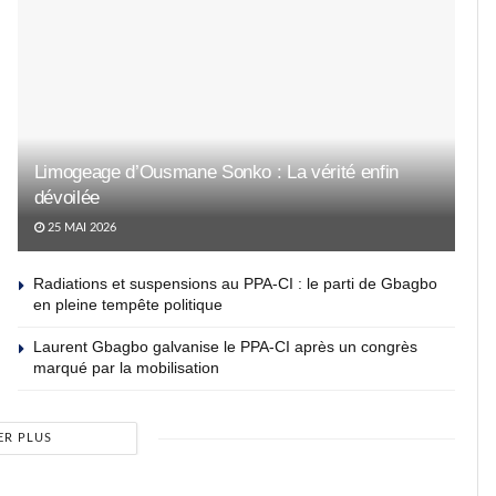
Limogeage d’Ousmane Sonko : La vérité enfin
dévoilée
25 MAI 2026
Radiations et suspensions au PPA-CI : le parti de Gbagbo
en pleine tempête politique
Laurent Gbagbo galvanise le PPA-CI après un congrès
marqué par la mobilisation
ER PLUS