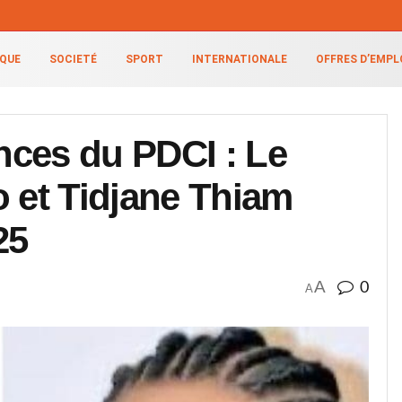
IQUE
SOCIETÉ
SPORT
INTERNATIONALE
OFFRES D’EMPL
nces du PDCI : Le
o et Tidjane Thiam
25
A
0
A