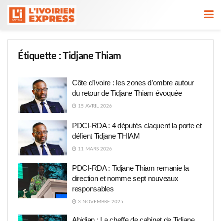
Étiquette :
Tidjane Thiam
Côte d’Ivoire : les zones d’ombre autour
du retour de Tidjane Thiam évoquée
15 AVRIL 2026
PDCI-RDA : 4 députés claquent la porte et
défient Tidjane THIAM
11 MARS 2026
PDCI-RDA : Tidjane Thiam remanie la
direction et nomme sept nouveaux
responsables
3 NOVEMBRE 2025
Abidjan : La cheffe de cabinet de Tidjane