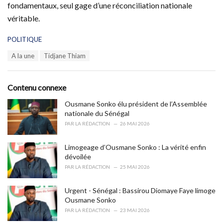
fondamentaux, seul gage d’une réconciliation nationale
véritable.
C
POLITIQUE
a
T
A la une
Tidjane Thiam
t
a
e
g
g
s
o
Contenu connexe
:
r
i
Ousmane Sonko élu président de l’Assemblée
e
nationale du Sénégal
s
PAR
LA RÉDACTION
26 MAI 2026
:
Limogeage d’Ousmane Sonko : La vérité enfin
dévoilée
PAR
LA RÉDACTION
25 MAI 2026
Urgent - Sénégal : Bassirou Diomaye Faye limoge
Ousmane Sonko
PAR
LA RÉDACTION
23 MAI 2026