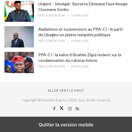
Urgent - Sénégal : Bassirou Diomaye Faye limoge
Ousmane Sonko
PAR
LA RÉDACTION
23 MAI 2026
Radiations et suspensions au PPA-CI : le parti
de Gbagbo en pleine tempête politique
PAR
LA RÉDACTION
21 MAI 2026
PPA-CI : la mère d’Ibrahim Zigui revient sur la
condamnation du cyberactiviste
PAR
LA RÉDACTION
20 MAI 2026
ALLER VERS LE HAUT
Copyright © L'ivoirien Express 2023. tous droits réservés
Quitter la version mobile