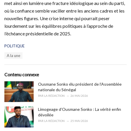
met ainsi en lumière une fracture idéologique au sein du parti,
où la confiance semble vaciller entre les anciens cadres et les
nouvelles figures. Une crise interne qui pourrait peser
lourdement sur les équilibres politiques à l’approche de
l’échéance présidentielle de 2025.
C
POLITIQUE
a
T
A la une
t
a
e
g
g
s
o
Contenu connexe
:
r
i
Ousmane Sonko élu président de l’Assemblée
e
nationale du Sénégal
s
PAR
LA RÉDACTION
26 MAI 2026
:
Limogeage d’Ousmane Sonko : La vérité enfin
dévoilée
PAR
LA RÉDACTION
25 MAI 2026