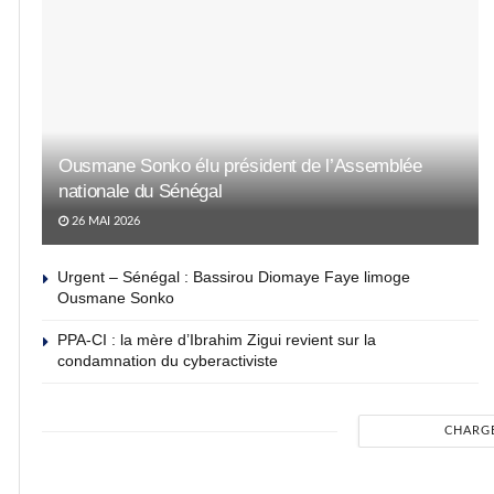
Ousmane Sonko élu président de l’Assemblée
nationale du Sénégal
26 MAI 2026
Urgent – Sénégal : Bassirou Diomaye Faye limoge
Ousmane Sonko
PPA-CI : la mère d’Ibrahim Zigui revient sur la
condamnation du cyberactiviste
CHARG