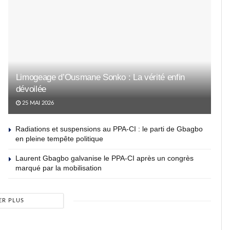
Limogeage d’Ousmane Sonko : La vérité enfin
dévoilée
25 MAI 2026
Radiations et suspensions au PPA-CI : le parti de Gbagbo
en pleine tempête politique
Laurent Gbagbo galvanise le PPA-CI après un congrès
marqué par la mobilisation
ER PLUS