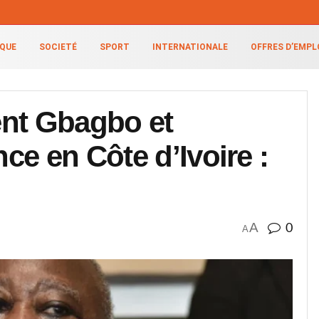
IQUE
SOCIETÉ
SPORT
INTERNATIONALE
OFFRES D’EMPL
ent Gbagbo et
ce en Côte d’Ivoire :
A
0
A