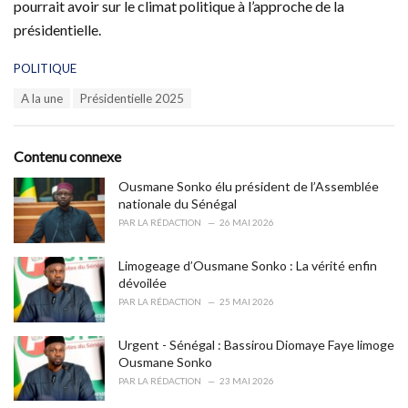
pourrait avoir sur le climat politique à l’approche de la
présidentielle.
C
POLITIQUE
a
T
A la une
Présidentielle 2025
t
a
e
g
g
s
o
Contenu connexe
:
r
i
Ousmane Sonko élu président de l’Assemblée
e
nationale du Sénégal
s
PAR
LA RÉDACTION
26 MAI 2026
:
Limogeage d’Ousmane Sonko : La vérité enfin
dévoilée
PAR
LA RÉDACTION
25 MAI 2026
Urgent - Sénégal : Bassirou Diomaye Faye limoge
Ousmane Sonko
PAR
LA RÉDACTION
23 MAI 2026