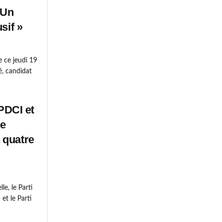
 Un
sif »
 ce jeudi 19
é, candidat
 PDCI et
ne
 quatre
le, le Parti
et le Parti