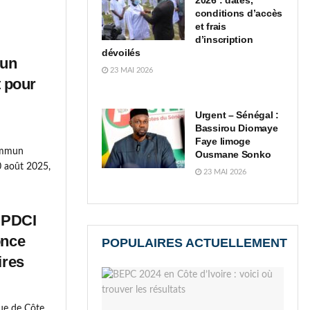
2026 : dates,
conditions d’accès
et frais
d’inscription
dévoilés
mun
23 MAI 2026
 pour
Urgent – Sénégal :
Bassirou Diomaye
Faye limoge
ommun
Ousmane Sonko
 août 2025,
23 MAI 2026
e PDCI
once
POPULAIRES ACTUELLEMENT
ires
que de Côte