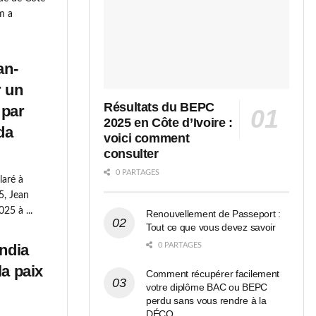
am a
an-
r un
Résultats du BEPC
 par
2025 en Côte d’Ivoire :
da
voici comment
consulter
0 PARTAGES
laré à
5, Jean
25 à ...
Renouvellement de Passeport :
Tout ce que vous devez savoir
andia
0 PARTAGES
la paix
Comment récupérer facilement
votre diplôme BAC ou BEPC
perdu sans vous rendre à la
DÉCO