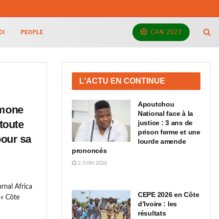
OI
PEOPLE
CAN 2023
L'ACTU EN CONTINUE
Apoutchou
imone
National face à la
toute
justice : 3 ans de
prison ferme et une
pour sa
lourde amende
prononcés
2 JUIN 2026
rnal Africa
CEPE 2026 en Côte
é « Côte
d’Ivoire : les
résultats