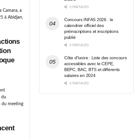
0 PARTAGES
ia Camara, a
25 à Abidjan,
Concours INFAS 2026 : le
calendrier officiel des
préinscriptions et inscriptions
publié
actions
0 PARTAGES
tion
Côte d’Ivoire : Liste des concours
voque
accessibles avec le CEPE,
BEPC, BAC, BTS et différents
salaires en 2024
0 PARTAGES
ont
s du
s du meeting
ncent