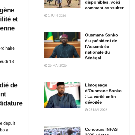
disponibles, voici
comment consulter
ugène
1 JUIN 2026
lité et
yenne
Ousmane Sonko
élu président de
l’Assemblée
rdinaire
nationale du
Sénégal
jeudi 18
26 MAI 2026
dié de
Limogeage
d’Ousmane Sonko
ent
: La vérité enfin
idature
dévoilée
25 MAI 2026
ale depuis
Concours INFAS
gbo a