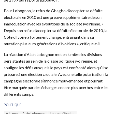
Pour Lobognon, le refus de Gbagbo d’accepter sa défaite
électorale en 2010 est une preuve supplémentaire de son
inadéquation avec les évolutions de la société ivoirienne. «
Depuis son refus d’accepter sa défaite électorale de 2010, la
Côte d’Ivoire a fortement changé, entraînant dans sa
mutation plusieurs générations d’Ivoiriens », critique-t-il.
La réaction d’Alain Lobognon met en lumière les divisions
persistantes au sein de la classe politique ivoirienne, et
souligne les défis auxquels le pays est confronté alors qu’il se
prépare à une élection cruciale. Avec une telle polarisation, la
campagne électorale s’annonce mouvementée et pourrait
être marquée par des échanges encore plus acerbes entre les
différents camps.
C
POLITIQUE
a
T
A la une
Alain Lobognon
Laurent Gbagbo
t