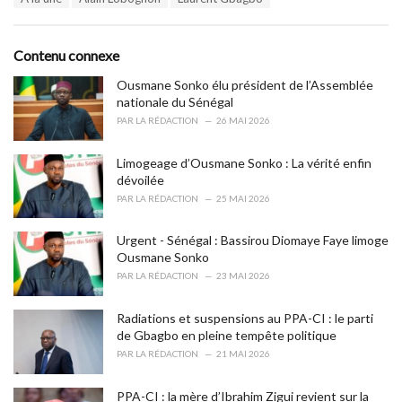
a
e
g
g
s
o
Contenu connexe
:
r
i
Ousmane Sonko élu président de l’Assemblée
e
nationale du Sénégal
s
PAR
LA RÉDACTION
26 MAI 2026
:
Limogeage d’Ousmane Sonko : La vérité enfin
dévoilée
PAR
LA RÉDACTION
25 MAI 2026
Urgent - Sénégal : Bassirou Diomaye Faye limoge
Ousmane Sonko
PAR
LA RÉDACTION
23 MAI 2026
Radiations et suspensions au PPA-CI : le parti
de Gbagbo en pleine tempête politique
PAR
LA RÉDACTION
21 MAI 2026
PPA-CI : la mère d’Ibrahim Zigui revient sur la