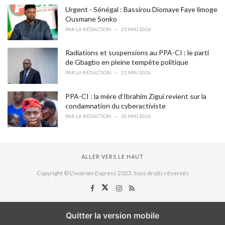
Urgent - Sénégal : Bassirou Diomaye Faye limoge
Ousmane Sonko
PAR
LA RÉDACTION
23 MAI 2026
Radiations et suspensions au PPA-CI : le parti
de Gbagbo en pleine tempête politique
PAR
LA RÉDACTION
21 MAI 2026
PPA-CI : la mère d’Ibrahim Zigui revient sur la
condamnation du cyberactiviste
PAR
LA RÉDACTION
20 MAI 2026
ALLER VERS LE HAUT
Copyright © L'ivoirien Express 2023. tous droits réservés
Quitter la version mobile