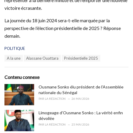
représenter à la dernière minute et de remporter une nouvelle
victoire écrasante.
La journée du 18 juin 2024 sera-t-elle marquée par la
perspective de l’élection présidentielle de 2025 ? Réponse
demain.
C
POLITIQUE
a
T
A la une
Alassane Ouattara
Présidentielle 2025
t
a
e
g
g
s
o
Contenu connexe
:
r
i
Ousmane Sonko élu président de l’Assemblée
e
nationale du Sénégal
s
PAR
LA RÉDACTION
26 MAI 2026
:
Limogeage d’Ousmane Sonko : La vérité enfin
dévoilée
PAR
LA RÉDACTION
25 MAI 2026