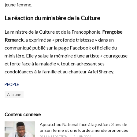
jeune femme.
La réaction du ministère de la Culture
La ministre de la Culture et de la Francophonie,
Françoise
Remarck
, a exprimé sa « profonde tristesse » dans un
communiqué publié sur la page Facebook officielle du
ministère. Elle y salue la mémoire d’une artiste « courageuse
et forte face à la maladie », tout en adressant ses
condoléances à la famille et au chanteur Ariel Sheney.
C
PEOPLE
a
T
A la une
t
a
e
g
g
s
o
Contenu connexe
:
r
i
Apoutchou National face à la justice : 3 ans de
e
prison ferme et une lourde amende prononcés
s
PAR
LA RÉDACTION
2 JUIN 2026