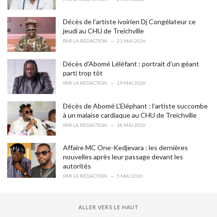
:
Décès de l’artiste ivoirien Dj Congélateur ce
jeudi au CHU de Treichville
PAR
LA RÉDACTION
21 MAI 2026
Décès d'Abomé Léléfant : portrait d’un géant
parti trop tôt
PAR
LA RÉDACTION
19 MAI 2026
Décès de Abomé L’Eléphant : l’artiste succombe
à un malaise cardiaque au CHU de Treichville
PAR
LA RÉDACTION
18 MAI 2026
Affaire MC One-Kedjevara : les dernières
nouvelles après leur passage devant les
autorités
PAR
LA RÉDACTION
5 MAI 2026
ALLER VERS LE HAUT