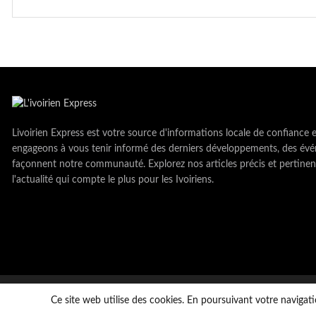
Livoirien Express est votre source d'informations locale de confiance 
engageons à vous tenir informé des derniers développements, des évé
façonnent notre communauté. Explorez nos articles précis et pertinen
l'actualité qui compte le plus pour les Ivoiriens.
Copyright © LivoirienExpress 2023. tous droits réservés
Ce site web utilise des cookies. En poursuivant votre navigati