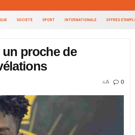
IQUE
SOCIETÉ
SPORT
INTERNATIONALE
OFFRES D’EMPL
: un proche de
vélations
A
0
A