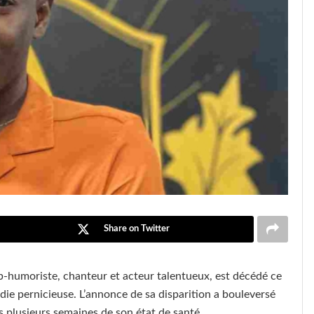
Share on Twitter
eb-humoriste, chanteur et acteur talentueux, est décédé ce
ie pernicieuse. L’annonce de sa disparition a bouleversé
s plusieurs semaines de son état de santé.