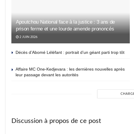
Apoutchou National face à la justice : 3 ans de
prison ferme et une lourde amende prononcés
2 JUIN 2026
Décès d’Abomé Léléfant : portrait d’un géant parti trop tôt
Affaire MC One-Kedjevara : les dernières nouvelles après
leur passage devant les autorités
CHARG
Discussion à propos de ce post