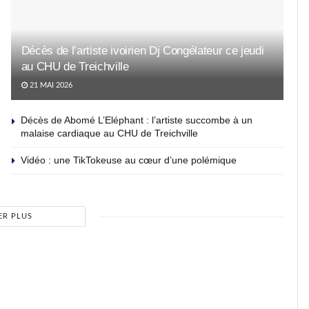
Décès de l’artiste ivoirien Dj Congélateur ce jeudi
au CHU de Treichville
21 MAI 2026
Décès de Abomé L’Eléphant : l’artiste succombe à un
malaise cardiaque au CHU de Treichville
Vidéo : une TikTokeuse au cœur d’une polémique
ER PLUS