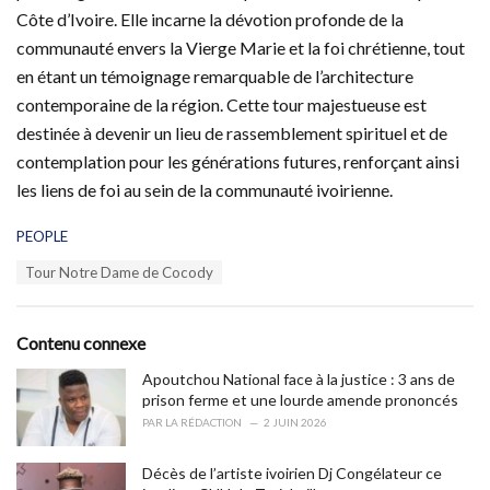
Côte d’Ivoire. Elle incarne la dévotion profonde de la
communauté envers la Vierge Marie et la foi chrétienne, tout
en étant un témoignage remarquable de l’architecture
contemporaine de la région. Cette tour majestueuse est
destinée à devenir un lieu de rassemblement spirituel et de
contemplation pour les générations futures, renforçant ainsi
les liens de foi au sein de la communauté ivoirienne.
C
PEOPLE
a
T
Tour Notre Dame de Cocody
t
a
e
g
g
s
o
Contenu connexe
:
r
i
Apoutchou National face à la justice : 3 ans de
e
prison ferme et une lourde amende prononcés
s
PAR
LA RÉDACTION
2 JUIN 2026
:
Décès de l’artiste ivoirien Dj Congélateur ce