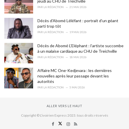
jeudi au CHU de Treichville
PAR
LA RÉDACTION
21 MAI 2026
Décès d'Abomé Léléfant : portrait d’un géant
parti trop tôt
PAR
LA RÉDACTION
19 MAI 2026
Décès de Abomé L’Eléphant : l’artiste succombe
à un malaise cardiaque au CHU de Treichville
PAR
LA RÉDACTION
18 MAI 2026
Affaire MC One-Kedjevara : les dernières
nouvelles après leur passage devant les
autorités
PAR
LA RÉDACTION
5 MAI 2026
ALLER VERS LE HAUT
Copyright © L'ivoirien Express 2023. tous droits réservés