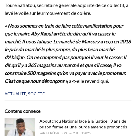
Touré Safiatou, secrétaire générale adjointe de ce collectif, a
levé le voile sur leur mouvement de colère.
« Nous sommes en train de faire cette manifestation pour
que le maire Aby Raoul arrête de dire qu’il va casser le
marché. Il nous fatigue. Le marché de Marcory a reçu en 2018
le prix du marché le plus propre, du plus beau marché
d’Abidjan. On ne comprend pas pourquoi il veut le casser. Il
dit qu’il y a 365 magasins au marché et que s’il casse, il va
construire 500 magasins qu’on va payer avec le promoteur.
C’est ce que nous dénonçons »,
a-t-elle revendiqué.
C
ACTUALITÉ
,
SOCIETÉ
a
t
e
Contenu connexe
g
o
Apoutchou National face à la justice : 3 ans de
r
prison ferme et une lourde amende prononcés
i
PAR
LA RÉDACTION
2 JUIN 2026