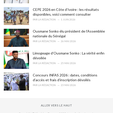
e
s
CEPE 2026 en Côte d’Ivoire : les résultats
:
disponibles, voici comment consulter
PAR
LA RÉDACTION
1 JUIN 2026
Ousmane Sonko élu président de l’Assemblée
nationale du Sénégal
PAR
LA RÉDACTION
26 MAI 2026
Limogeage d’Ousmane Sonko : La vérité enfin
dévoilée
PAR
LA RÉDACTION
25 MAI 2026
Concours INFAS 2026 : dates, conditions
d’accès et frais d’inscription dévoilés
PAR
LA RÉDACTION
23 MAI 2026
ALLER VERS LE HAUT