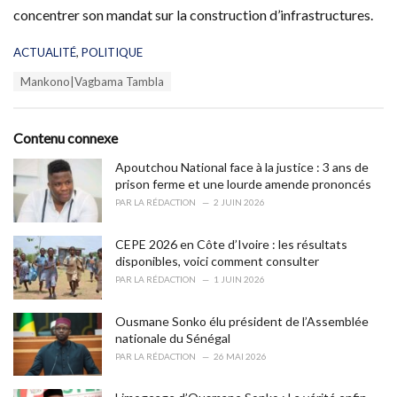
concentrer son mandat sur la construction d’infrastructures.
C
ACTUALITÉ
,
POLITIQUE
a
T
Mankono|Vagbama Tambla
t
a
e
g
g
s
o
Contenu connexe
:
r
i
Apoutchou National face à la justice : 3 ans de
e
prison ferme et une lourde amende prononcés
s
PAR
LA RÉDACTION
2 JUIN 2026
:
CEPE 2026 en Côte d’Ivoire : les résultats
disponibles, voici comment consulter
PAR
LA RÉDACTION
1 JUIN 2026
Ousmane Sonko élu président de l’Assemblée
nationale du Sénégal
PAR
LA RÉDACTION
26 MAI 2026