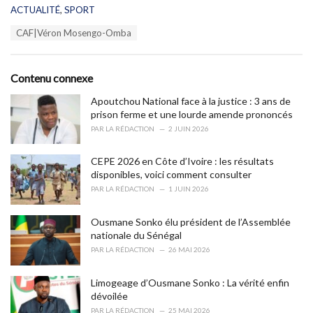
C
ACTUALITÉ
,
SPORT
a
T
CAF|Véron Mosengo-Omba
t
a
e
g
g
s
o
Contenu connexe
:
r
i
Apoutchou National face à la justice : 3 ans de
e
prison ferme et une lourde amende prononcés
s
PAR
LA RÉDACTION
2 JUIN 2026
:
CEPE 2026 en Côte d’Ivoire : les résultats
disponibles, voici comment consulter
PAR
LA RÉDACTION
1 JUIN 2026
Ousmane Sonko élu président de l’Assemblée
nationale du Sénégal
PAR
LA RÉDACTION
26 MAI 2026
Limogeage d’Ousmane Sonko : La vérité enfin
dévoilée
PAR
LA RÉDACTION
25 MAI 2026