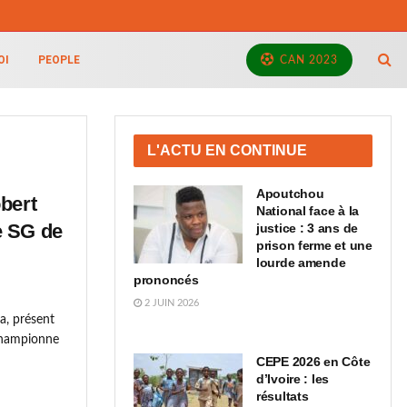
OI
PEOPLE
CAN 2023
L'ACTU EN CONTINUE
Apoutchou
bert
National face à la
e SG de
justice : 3 ans de
prison ferme et une
lourde amende
prononcés
2 JUIN 2026
a, présent
 championne
CEPE 2026 en Côte
d’Ivoire : les
résultats