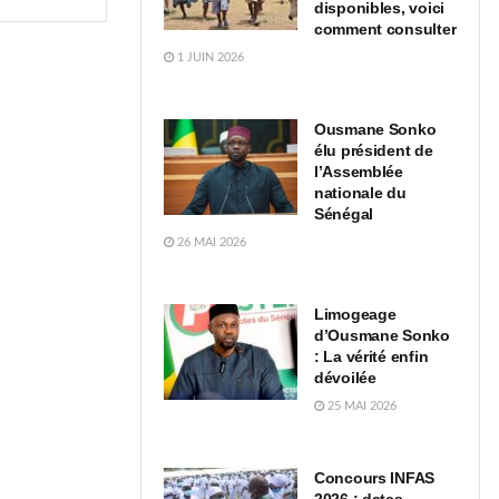
disponibles, voici
comment consulter
1 JUIN 2026
Ousmane Sonko
élu président de
l’Assemblée
nationale du
Sénégal
26 MAI 2026
Limogeage
d’Ousmane Sonko
: La vérité enfin
dévoilée
25 MAI 2026
Concours INFAS