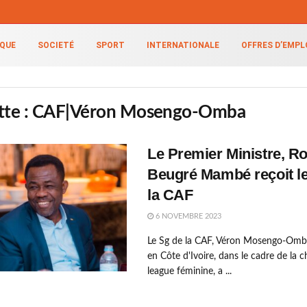
IQUE
SOCIETÉ
SPORT
INTERNATIONALE
OFFRES D’EMPL
tte :
CAF|Véron Mosengo-Omba
Le Premier Ministre, Ro
Beugré Mambé reçoit l
la CAF
6 NOVEMBRE 2023
Le Sg de la CAF, Véron Mosengo-Omb
en Côte d'Ivoire, dans le cadre de la
league féminine, a ...