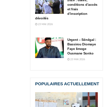
2026 : dates,
conditions d’accès
et frais
d’inscription
dévoilés
23 MAI 2026
Urgent – Sénégal :
Bassirou Diomaye
Faye limoge
Ousmane Sonko
23 MAI 2026
POPULAIRES ACTUELLEMENT