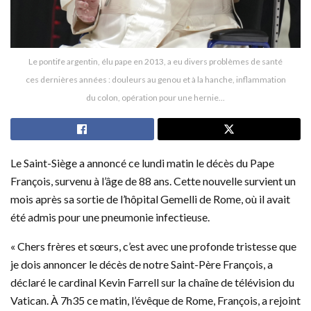
Le pontife argentin, élu pape en 2013, a eu divers problèmes de santé
ces dernières années : douleurs au genou et à la hanche, inflammation
du colon, opération pour une hernie...
Le Saint-Siège a annoncé ce lundi matin le décès du Pape
François, survenu à l’âge de 88 ans. Cette nouvelle survient un
mois après sa sortie de l’hôpital Gemelli de Rome, où il avait
été admis pour une pneumonie infectieuse.
« Chers frères et sœurs, c’est avec une profonde tristesse que
je dois annoncer le décès de notre Saint-Père François, a
déclaré le cardinal Kevin Farrell sur la chaîne de télévision du
Vatican. À 7h35 ce matin, l’évêque de Rome, François, a rejoint