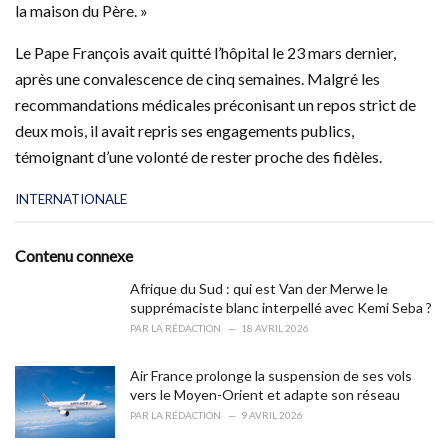
la maison du Père. »
Le Pape François avait quitté l’hôpital le 23 mars dernier,
après une convalescence de cinq semaines. Malgré les
recommandations médicales préconisant un repos strict de
deux mois, il avait repris ses engagements publics,
témoignant d’une volonté de rester proche des fidèles.
C
INTERNATIONALE
a
t
e
Contenu connexe
g
o
Afrique du Sud : qui est Van der Merwe le
r
supprémaciste blanc interpellé avec Kemi Seba ?
i
PAR
LA RÉDACTION
18 AVRIL 2026
e
s
Air France prolonge la suspension de ses vols
:
vers le Moyen-Orient et adapte son réseau
PAR
LA RÉDACTION
9 AVRIL 2026